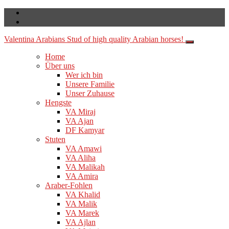
Valentina Arabians
Stud of high quality Arabian horses!
Home
Über uns
Wer ich bin
Unsere Familie
Unser Zuhause
Hengste
VA Miraj
VA Ajan
DF Kamyar
Stuten
VA Amawi
VA Aliha
VA Malikah
VA Amira
Araber-Fohlen
VA Khalid
VA Malik
VA Marek
VA Ajlan