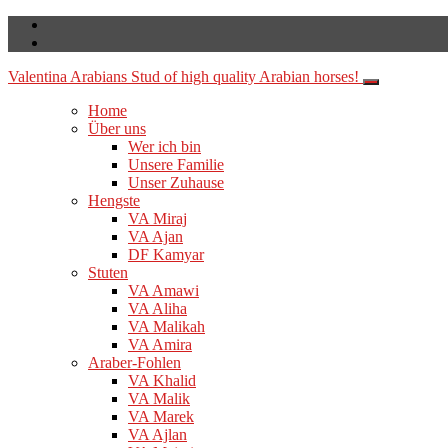
Valentina Arabians
Stud of high quality Arabian horses!
Home
Über uns
Wer ich bin
Unsere Familie
Unser Zuhause
Hengste
VA Miraj
VA Ajan
DF Kamyar
Stuten
VA Amawi
VA Aliha
VA Malikah
VA Amira
Araber-Fohlen
VA Khalid
VA Malik
VA Marek
VA Ajlan