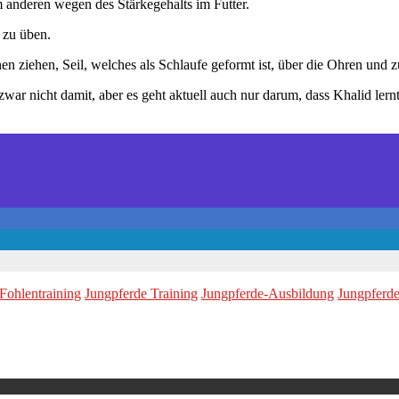
m anderen wegen des Stärkegehalts im Futter.
 zu üben.
n ziehen, Seil, welches als Schlaufe geformt ist, über die Ohren und 
zwar nicht damit, aber es geht aktuell auch nur darum, dass Khalid ler
Fohlentraining
Jungpferde Training
Jungpferde-Ausbildung
Jungpferde