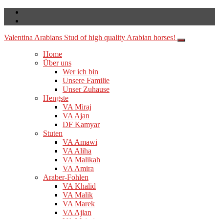
Valentina Arabians
Stud of high quality Arabian horses!
Home
Über uns
Wer ich bin
Unsere Familie
Unser Zuhause
Hengste
VA Miraj
VA Ajan
DF Kamyar
Stuten
VA Amawi
VA Aliha
VA Malikah
VA Amira
Araber-Fohlen
VA Khalid
VA Malik
VA Marek
VA Ajlan