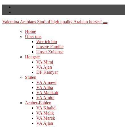
Valentina Arabians
Stud of high quality Arabian horses!
Home
Über uns
Wer ich bin
Unsere Familie
Unser Zuhause
Hengste
VA Miraj
VA Ajan
DF Kamyar
Stuten
VA Amawi
VA Aliha
VA Malikah
VA Amira
Araber-Fohlen
VA Khalid
VA Malik
VA Marek
VA Ajlan