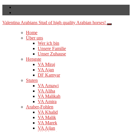
Valentina Arabians
Stud of high quality Arabian horses!
Home
Über uns
Wer ich bin
Unsere Familie
Unser Zuhause
Hengste
VA Miraj
VA Ajan
DF Kamyar
Stuten
VA Amawi
VA Aliha
VA Malikah
VA Amira
Araber-Fohlen
VA Khalid
VA Malik
VA Marek
VA Ajlan