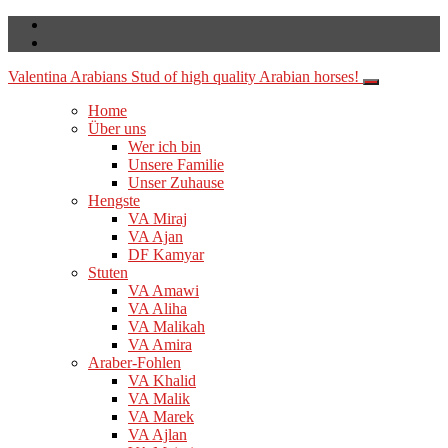
Valentina Arabians
Stud of high quality Arabian horses!
Home
Über uns
Wer ich bin
Unsere Familie
Unser Zuhause
Hengste
VA Miraj
VA Ajan
DF Kamyar
Stuten
VA Amawi
VA Aliha
VA Malikah
VA Amira
Araber-Fohlen
VA Khalid
VA Malik
VA Marek
VA Ajlan