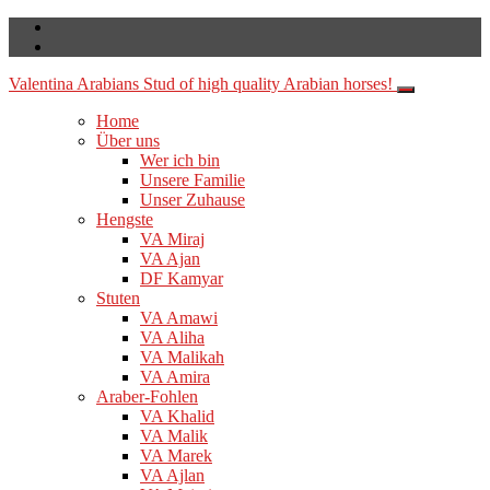
Valentina Arabians
Stud of high quality Arabian horses!
Home
Über uns
Wer ich bin
Unsere Familie
Unser Zuhause
Hengste
VA Miraj
VA Ajan
DF Kamyar
Stuten
VA Amawi
VA Aliha
VA Malikah
VA Amira
Araber-Fohlen
VA Khalid
VA Malik
VA Marek
VA Ajlan