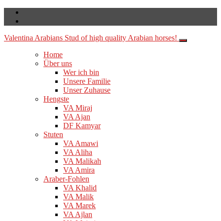
Valentina Arabians
Stud of high quality Arabian horses!
Home
Über uns
Wer ich bin
Unsere Familie
Unser Zuhause
Hengste
VA Miraj
VA Ajan
DF Kamyar
Stuten
VA Amawi
VA Aliha
VA Malikah
VA Amira
Araber-Fohlen
VA Khalid
VA Malik
VA Marek
VA Ajlan