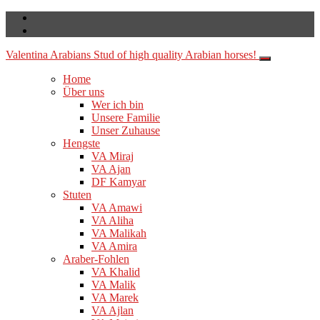
Valentina Arabians
Stud of high quality Arabian horses!
Home
Über uns
Wer ich bin
Unsere Familie
Unser Zuhause
Hengste
VA Miraj
VA Ajan
DF Kamyar
Stuten
VA Amawi
VA Aliha
VA Malikah
VA Amira
Araber-Fohlen
VA Khalid
VA Malik
VA Marek
VA Ajlan