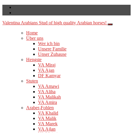
Valentina Arabians
Stud of high quality Arabian horses!
Home
Über uns
Wer ich bin
Unsere Familie
Unser Zuhause
Hengste
VA Miraj
VA Ajan
DF Kamyar
Stuten
VA Amawi
VA Aliha
VA Malikah
VA Amira
Araber-Fohlen
VA Khalid
VA Malik
VA Marek
VA Ajlan