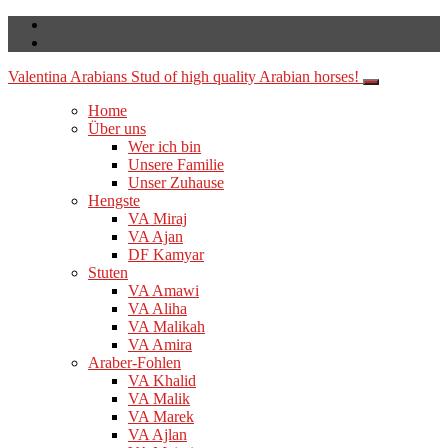
Valentina Arabians
Stud of high quality Arabian horses!
Home
Über uns
Wer ich bin
Unsere Familie
Unser Zuhause
Hengste
VA Miraj
VA Ajan
DF Kamyar
Stuten
VA Amawi
VA Aliha
VA Malikah
VA Amira
Araber-Fohlen
VA Khalid
VA Malik
VA Marek
VA Ajlan