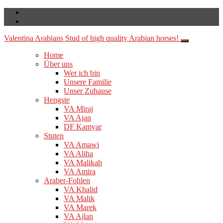
Valentina Arabians
Stud of high quality Arabian horses!
Home
Über uns
Wer ich bin
Unsere Familie
Unser Zuhause
Hengste
VA Miraj
VA Ajan
DF Kamyar
Stuten
VA Amawi
VA Aliha
VA Malikah
VA Amira
Araber-Fohlen
VA Khalid
VA Malik
VA Marek
VA Ajlan