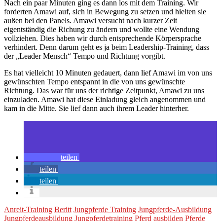
Nach ein paar Minuten ging es dann los mit dem Training. Wir
forderten Amawi auf, sich in Bewegung zu setzen und hielten sie
außen bei den Panels. Amawi versucht nach kurzer Zeit
eigentständig die Richung zu ändern und wollte eine Wendung
vollziehen. Dies haben wir durch entsprechende Körpersprache
verhindert. Denn darum geht es ja beim Leadership-Training, dass
der „Leader Mensch“ Tempo und Richtung vorgibt.
Es hat vielleicht 10 Minuten gedauert, dann lief Amawi im von uns
gewünschten Tempo entspannt in die von uns gewünschte
Richtung. Das war für uns der richtige Zeitpunkt, Amawi zu uns
einzuladen. Amawi hat diese Einladung gleich angenommen und
kam in die Mitte. Sie lief dann auch ihrem Leader hinterher.
teilen
teilen
teilen
Anreit-Training
Beritt
Jungpferde Training
Jungpferde-Ausbildung
Jungpferdeausbildung
Jungpferdetraining
Pferd ausbilden
Pferde