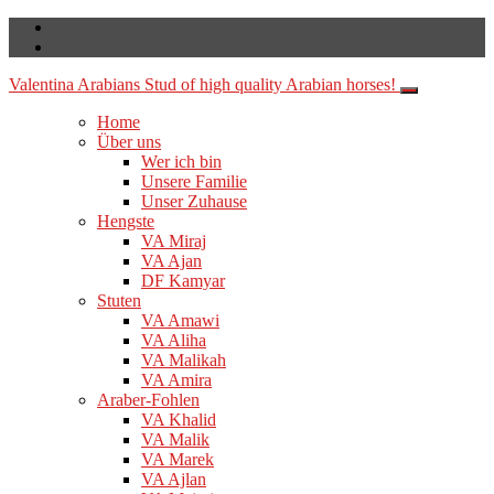
Valentina Arabians
Stud of high quality Arabian horses!
Home
Über uns
Wer ich bin
Unsere Familie
Unser Zuhause
Hengste
VA Miraj
VA Ajan
DF Kamyar
Stuten
VA Amawi
VA Aliha
VA Malikah
VA Amira
Araber-Fohlen
VA Khalid
VA Malik
VA Marek
VA Ajlan