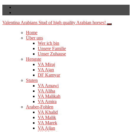
Valentina Arabians
Stud of high quality Arabian horses!
Home
Über uns
Wer ich bin
Unsere Familie
Unser Zuhause
Hengste
VA Miraj
VA Ajan
DF Kamyar
Stuten
VA Amawi
VA Aliha
VA Malikah
VA Amira
Araber-Fohlen
VA Khalid
VA Malik
VA Marek
VA Ajlan