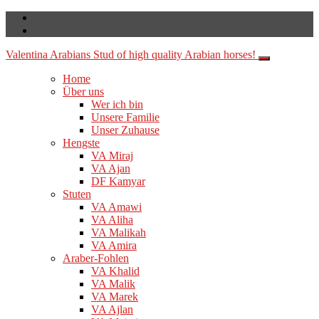
Valentina Arabians
Stud of high quality Arabian horses!
Home
Über uns
Wer ich bin
Unsere Familie
Unser Zuhause
Hengste
VA Miraj
VA Ajan
DF Kamyar
Stuten
VA Amawi
VA Aliha
VA Malikah
VA Amira
Araber-Fohlen
VA Khalid
VA Malik
VA Marek
VA Ajlan