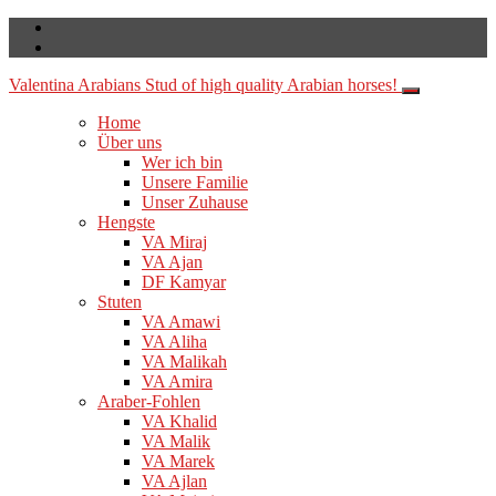
Valentina Arabians
Stud of high quality Arabian horses!
Home
Über uns
Wer ich bin
Unsere Familie
Unser Zuhause
Hengste
VA Miraj
VA Ajan
DF Kamyar
Stuten
VA Amawi
VA Aliha
VA Malikah
VA Amira
Araber-Fohlen
VA Khalid
VA Malik
VA Marek
VA Ajlan