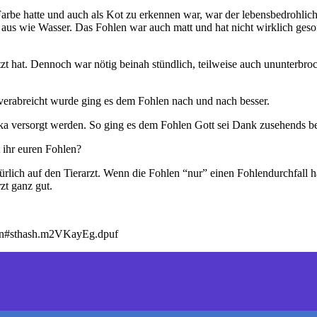
rbe hatte und auch als Kot zu erkennen war, war der lebensbedrohlich
h aus wie Wasser. Das Fohlen war auch matt und hat nicht wirklich ges
itzt hat. Dennoch war nötig beinah stündlich, teilweise auch ununterbr
verabreicht wurde ging es dem Fohlen nach und nach besser.
ka versorgt werden. So ging es dem Fohlen Gott sei Dank zusehends be
 ihr euren Fohlen?
rlich auf den Tierarzt. Wenn die Fohlen “nur” einen Fohlendurchfall h
zt ganz gut.
ohlen#sthash.m2VKayEg.dpuf