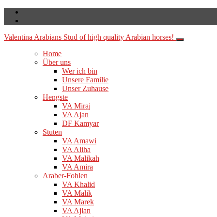
Valentina Arabians
Stud of high quality Arabian horses!
Home
Über uns
Wer ich bin
Unsere Familie
Unser Zuhause
Hengste
VA Miraj
VA Ajan
DF Kamyar
Stuten
VA Amawi
VA Aliha
VA Malikah
VA Amira
Araber-Fohlen
VA Khalid
VA Malik
VA Marek
VA Ajlan