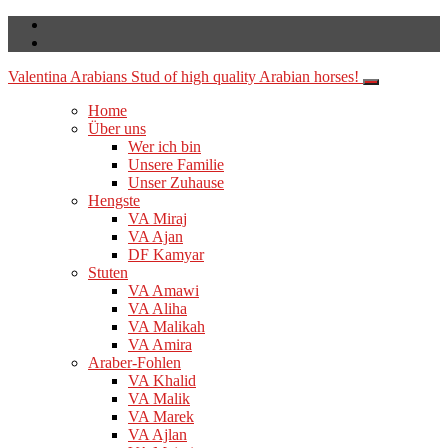
Valentina Arabians
Stud of high quality Arabian horses!
Home
Über uns
Wer ich bin
Unsere Familie
Unser Zuhause
Hengste
VA Miraj
VA Ajan
DF Kamyar
Stuten
VA Amawi
VA Aliha
VA Malikah
VA Amira
Araber-Fohlen
VA Khalid
VA Malik
VA Marek
VA Ajlan