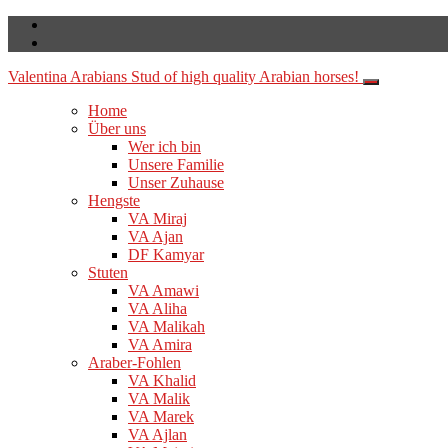
Valentina Arabians
Stud of high quality Arabian horses!
Home
Über uns
Wer ich bin
Unsere Familie
Unser Zuhause
Hengste
VA Miraj
VA Ajan
DF Kamyar
Stuten
VA Amawi
VA Aliha
VA Malikah
VA Amira
Araber-Fohlen
VA Khalid
VA Malik
VA Marek
VA Ajlan