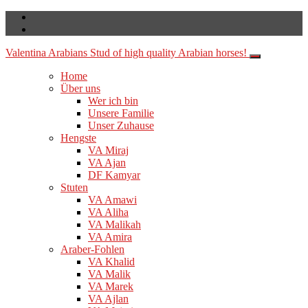
Valentina Arabians
Stud of high quality Arabian horses!
Home
Über uns
Wer ich bin
Unsere Familie
Unser Zuhause
Hengste
VA Miraj
VA Ajan
DF Kamyar
Stuten
VA Amawi
VA Aliha
VA Malikah
VA Amira
Araber-Fohlen
VA Khalid
VA Malik
VA Marek
VA Ajlan