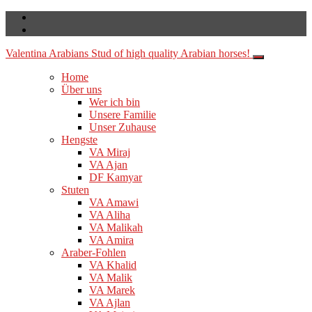
Valentina Arabians
Stud of high quality Arabian horses!
Home
Über uns
Wer ich bin
Unsere Familie
Unser Zuhause
Hengste
VA Miraj
VA Ajan
DF Kamyar
Stuten
VA Amawi
VA Aliha
VA Malikah
VA Amira
Araber-Fohlen
VA Khalid
VA Malik
VA Marek
VA Ajlan