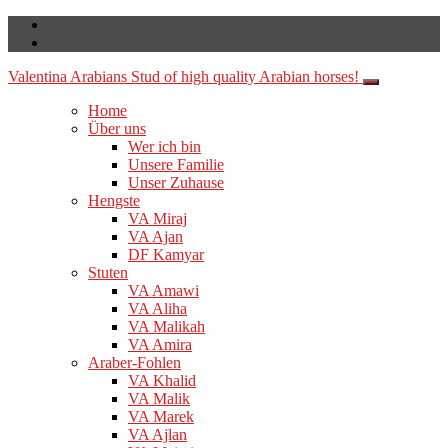
Valentina Arabians
Stud of high quality Arabian horses!
Home
Über uns
Wer ich bin
Unsere Familie
Unser Zuhause
Hengste
VA Miraj
VA Ajan
DF Kamyar
Stuten
VA Amawi
VA Aliha
VA Malikah
VA Amira
Araber-Fohlen
VA Khalid
VA Malik
VA Marek
VA Ajlan