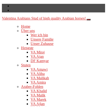
Valentina Arabians
Stud of high quality Arabian horses!
Home
Über uns
Wer ich bin
Unsere Familie
Unser Zuhause
Hengste
VA Miraj
VA Ajan
DF Kamyar
Stuten
VA Amawi
VA Aliha
VA Malikah
VA Amira
Araber-Fohlen
VA Khalid
VA Malik
VA Marek
VA Ajlan