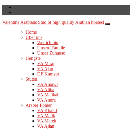
Valentina Arabians
Stud of high quality Arabian horses!
Home
Über uns
Wer ich bin
Unsere Familie
Unser Zuhause
Hengste
VA Miraj
VA Ajan
DF Kamyar
Stuten
VA Amawi
VA Aliha
VA Malikah
VA Amira
Araber-Fohlen
VA Khalid
VA Malik
VA Marek
VA Ajlan