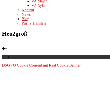
VA Majari
VA Ayla
Kontakt
News
Blog
Prisna Translate
Heu2groß
DSGVO Cookie Consent mit Real Cookie Banner