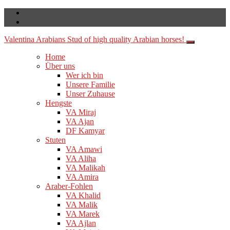
Valentina Arabians
Stud of high quality Arabian horses!
Home
Über uns
Wer ich bin
Unsere Familie
Unser Zuhause
Hengste
VA Miraj
VA Ajan
DF Kamyar
Stuten
VA Amawi
VA Aliha
VA Malikah
VA Amira
Araber-Fohlen
VA Khalid
VA Malik
VA Marek
VA Ajlan