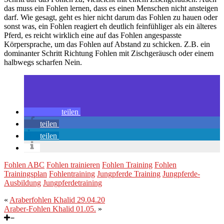
das muss ein Fohlen lernen, dass es einen Menschen nicht ansteigen
darf. Wie gesagt, geht es hier nicht darum das Fohlen zu hauen oder
sonst was, ein Fohlen reagiert eh deutlich feinfühliger als ein älteres
Pferd, es reicht wirklich eine auf das Fohlen angespasste
Körpersprache, um das Fohlen auf Abstand zu schicken. Z.B. ein
dominanter Schritt Richtung Fohlen mit Zischgeräusch oder einem
halbwegs scharfen Nein.
teilen
teilen
teilen
Fohlen ABC
Fohlen trainieren
Fohlen Training
Fohlen
Trainingsplan
Fohlentraining
Jungpferde Training
Jungpferde-
Ausbildung
Jungpferdetraining
«
Araberfohlen Khalid 29.04.20
Araber-Fohlen Khalid 01.05.
»