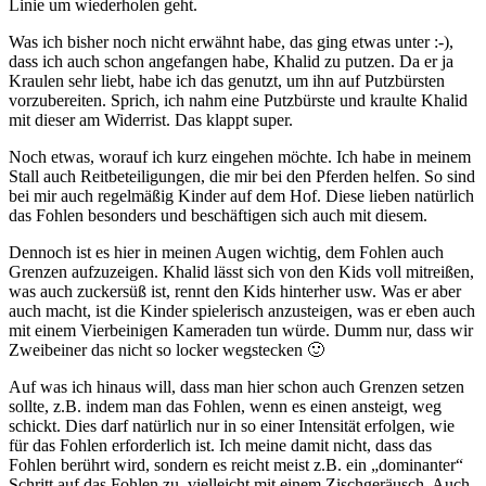
Linie um wiederholen geht.
Was ich bisher noch nicht erwähnt habe, das ging etwas unter :-),
dass ich auch schon angefangen habe, Khalid zu putzen. Da er ja
Kraulen sehr liebt, habe ich das genutzt, um ihn auf Putzbürsten
vorzubereiten. Sprich, ich nahm eine Putzbürste und kraulte Khalid
mit dieser am Widerrist. Das klappt super.
Noch etwas, worauf ich kurz eingehen möchte. Ich habe in meinem
Stall auch Reitbeteiligungen, die mir bei den Pferden helfen. So sind
bei mir auch regelmäßig Kinder auf dem Hof. Diese lieben natürlich
das Fohlen besonders und beschäftigen sich auch mit diesem.
Dennoch ist es hier in meinen Augen wichtig, dem Fohlen auch
Grenzen aufzuzeigen. Khalid lässt sich von den Kids voll mitreißen,
was auch zuckersüß ist, rennt den Kids hinterher usw. Was er aber
auch macht, ist die Kinder spielerisch anzusteigen, was er eben auch
mit einem Vierbeinigen Kameraden tun würde. Dumm nur, dass wir
Zweibeiner das nicht so locker wegstecken 🙂
Auf was ich hinaus will, dass man hier schon auch Grenzen setzen
sollte, z.B. indem man das Fohlen, wenn es einen ansteigt, weg
schickt. Dies darf natürlich nur in so einer Intensität erfolgen, wie
für das Fohlen erforderlich ist. Ich meine damit nicht, dass das
Fohlen berührt wird, sondern es reicht meist z.B. ein „dominanter“
Schritt auf das Fohlen zu, vielleicht mit einem Zischgeräusch. Auch