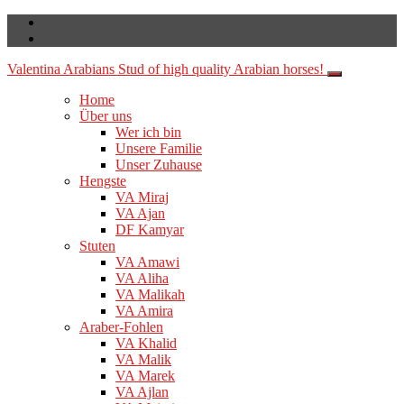
Valentina Arabians
Stud of high quality Arabian horses!
Home
Über uns
Wer ich bin
Unsere Familie
Unser Zuhause
Hengste
VA Miraj
VA Ajan
DF Kamyar
Stuten
VA Amawi
VA Aliha
VA Malikah
VA Amira
Araber-Fohlen
VA Khalid
VA Malik
VA Marek
VA Ajlan