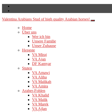
Valentina Arabians
Stud of high quality Arabian horses!
Home
Über uns
Wer ich bin
Unsere Familie
Unser Zuhause
Hengste
VA Miraj
VA Ajan
DF Kamyar
Stuten
VA Amawi
VA Aliha
VA Malikah
VA Amira
Araber-Fohlen
VA Khalid
VA Malik
VA Marek
VA Ajlan