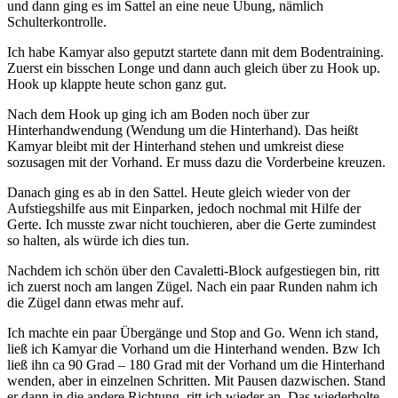
und dann ging es im Sattel an eine neue Übung, nämlich
Schulterkontrolle.
Ich habe Kamyar also geputzt startete dann mit dem Bodentraining.
Zuerst ein bisschen Longe und dann auch gleich über zu Hook up.
Hook up klappte heute schon ganz gut.
Nach dem Hook up ging ich am Boden noch über zur
Hinterhandwendung (Wendung um die Hinterhand). Das heißt
Kamyar bleibt mit der Hinterhand stehen und umkreist diese
sozusagen mit der Vorhand. Er muss dazu die Vorderbeine kreuzen.
Danach ging es ab in den Sattel. Heute gleich wieder von der
Aufstiegshilfe aus mit Einparken, jedoch nochmal mit Hilfe der
Gerte. Ich musste zwar nicht touchieren, aber die Gerte zumindest
so halten, als würde ich dies tun.
Nachdem ich schön über den Cavaletti-Block aufgestiegen bin, ritt
ich zuerst noch am langen Zügel. Nach ein paar Runden nahm ich
die Zügel dann etwas mehr auf.
Ich machte ein paar Übergänge und Stop and Go. Wenn ich stand,
ließ ich Kamyar die Vorhand um die Hinterhand wenden. Bzw Ich
ließ ihn ca 90 Grad – 180 Grad mit der Vorhand um die Hinterhand
wenden, aber in einzelnen Schritten. Mit Pausen dazwischen. Stand
er dann in die andere Richtung, ritt ich wieder an. Das wiederholte