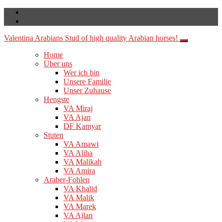
Valentina Arabians
Stud of high quality Arabian horses!
Home
Über uns
Wer ich bin
Unsere Familie
Unser Zuhause
Hengste
VA Miraj
VA Ajan
DF Kamyar
Stuten
VA Amawi
VA Aliha
VA Malikah
VA Amira
Araber-Fohlen
VA Khalid
VA Malik
VA Marek
VA Ajlan