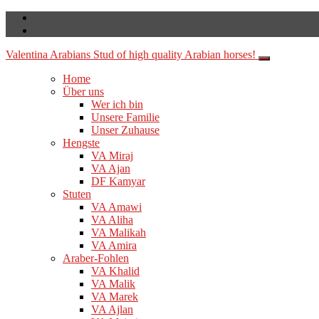
Valentina Arabians
Stud of high quality Arabian horses!
Home
Über uns
Wer ich bin
Unsere Familie
Unser Zuhause
Hengste
VA Miraj
VA Ajan
DF Kamyar
Stuten
VA Amawi
VA Aliha
VA Malikah
VA Amira
Araber-Fohlen
VA Khalid
VA Malik
VA Marek
VA Ajlan