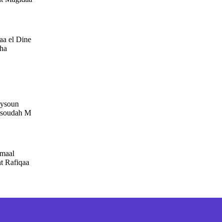
aa el Dine
ha
ysoun
soudah M
lmaal
t Rafiqaa