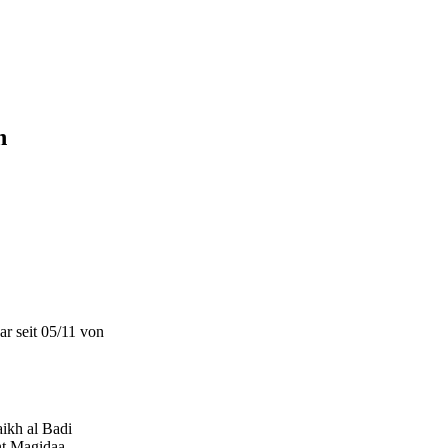
n
ar seit 05/11 von
ikh al Badi
nt Magidaa