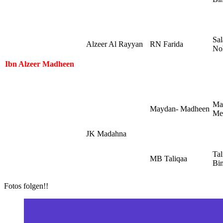
Sal
Alzeer Al Rayyan
RN Farida
No
Ibn Alzeer Madheen
Ma
Maydan- Madheen
Me
JK Madahna
Ta
MB Taliqaa
Bin
Fotos folgen!!