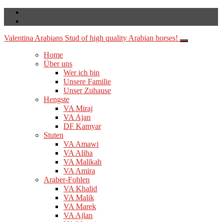
Valentina Arabians
Stud of high quality Arabian horses!
Home
Über uns
Wer ich bin
Unsere Familie
Unser Zuhause
Hengste
VA Miraj
VA Ajan
DF Kamyar
Stuten
VA Amawi
VA Aliha
VA Malikah
VA Amira
Araber-Fohlen
VA Khalid
VA Malik
VA Marek
VA Ajlan