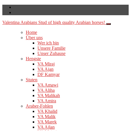
Valentina Arabians
Stud of high quality Arabian horses!
Home
Über uns
Wer ich bin
Unsere Familie
Unser Zuhause
Hengste
VA Miraj
VA Ajan
DF Kamyar
Stuten
VA Amawi
VA Aliha
VA Malikah
VA Amira
Araber-Fohlen
VA Khalid
VA Malik
VA Marek
VA Ajlan