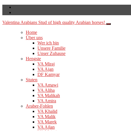
Valentina Arabians
Stud of high quality Arabian horses!
Home
Über uns
Wer ich bin
Unsere Familie
Unser Zuhause
Hengste
VA Miraj
VA Ajan
DF Kamyar
Stuten
VA Amawi
VA Aliha
VA Malikah
VA Amira
Araber-Fohlen
VA Khalid
VA Malik
VA Marek
VA Ajlan