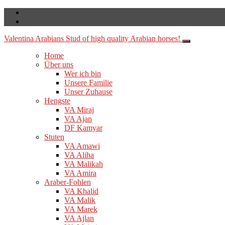
Valentina Arabians
Stud of high quality Arabian horses!
Home
Über uns
Wer ich bin
Unsere Familie
Unser Zuhause
Hengste
VA Miraj
VA Ajan
DF Kamyar
Stuten
VA Amawi
VA Aliha
VA Malikah
VA Amira
Araber-Fohlen
VA Khalid
VA Malik
VA Marek
VA Ajlan