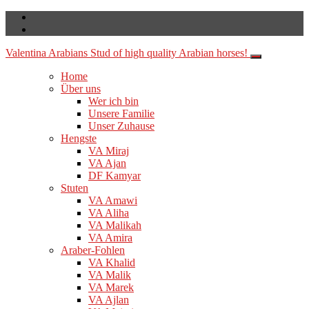
Valentina Arabians
Stud of high quality Arabian horses!
Home
Über uns
Wer ich bin
Unsere Familie
Unser Zuhause
Hengste
VA Miraj
VA Ajan
DF Kamyar
Stuten
VA Amawi
VA Aliha
VA Malikah
VA Amira
Araber-Fohlen
VA Khalid
VA Malik
VA Marek
VA Ajlan