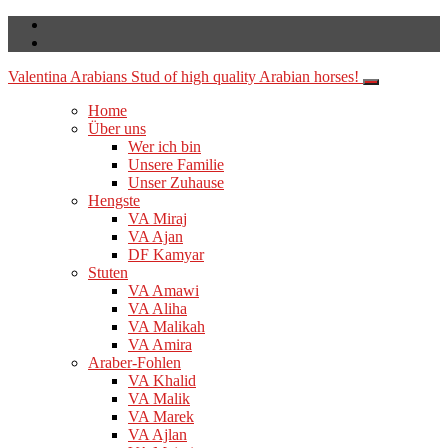
Valentina Arabians
Stud of high quality Arabian horses!
Home
Über uns
Wer ich bin
Unsere Familie
Unser Zuhause
Hengste
VA Miraj
VA Ajan
DF Kamyar
Stuten
VA Amawi
VA Aliha
VA Malikah
VA Amira
Araber-Fohlen
VA Khalid
VA Malik
VA Marek
VA Ajlan