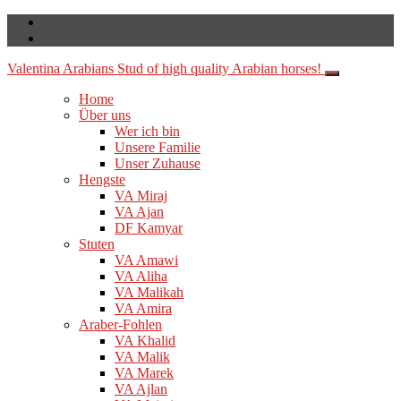
Valentina Arabians
Stud of high quality Arabian horses!
Home
Über uns
Wer ich bin
Unsere Familie
Unser Zuhause
Hengste
VA Miraj
VA Ajan
DF Kamyar
Stuten
VA Amawi
VA Aliha
VA Malikah
VA Amira
Araber-Fohlen
VA Khalid
VA Malik
VA Marek
VA Ajlan