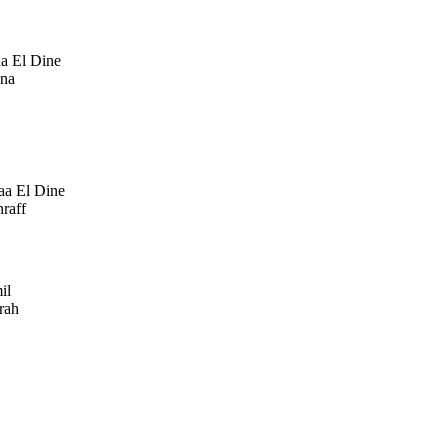
a El Dine
na
aa El Dine
raff
il
rah