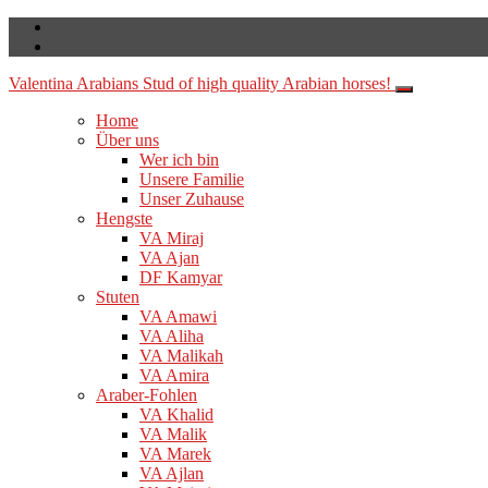
Valentina Arabians
Stud of high quality Arabian horses!
Home
Über uns
Wer ich bin
Unsere Familie
Unser Zuhause
Hengste
VA Miraj
VA Ajan
DF Kamyar
Stuten
VA Amawi
VA Aliha
VA Malikah
VA Amira
Araber-Fohlen
VA Khalid
VA Malik
VA Marek
VA Ajlan