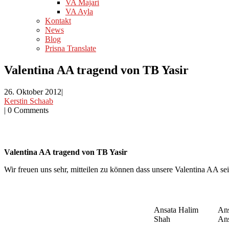
VA Majari
VA Ayla
Kontakt
News
Blog
Prisna Translate
Valentina AA tragend von TB Yasir
26. Oktober 2012
|
Kerstin Schaab
|
0 Comments
Valentina AA tragend von TB Yasir
Wir freuen uns sehr, mitteilen zu können dass unsere Valentina AA sei
Ansata Halim
Ans
Shah
Ans