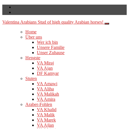
Valentina Arabians
Stud of high quality Arabian horses!
Home
Über uns
Wer ich bin
Unsere Familie
Unser Zuhause
Hengste
VA Miraj
VA Ajan
DF Kamyar
Stuten
VA Amawi
VA Aliha
VA Malikah
VA Amira
Araber-Fohlen
VA Khalid
VA Malik
VA Marek
VA Ajlan