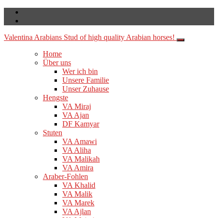
Valentina Arabians
Stud of high quality Arabian horses!
Home
Über uns
Wer ich bin
Unsere Familie
Unser Zuhause
Hengste
VA Miraj
VA Ajan
DF Kamyar
Stuten
VA Amawi
VA Aliha
VA Malikah
VA Amira
Araber-Fohlen
VA Khalid
VA Malik
VA Marek
VA Ajlan