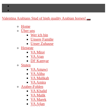
Valentina Arabians
Stud of high quality Arabian horses!
Home
Über uns
Wer ich bin
Unsere Familie
Unser Zuhause
Hengste
VA Miraj
VA Ajan
DF Kamyar
Stuten
VA Amawi
VA Aliha
VA Malikah
VA Amira
Araber-Fohlen
VA Khalid
VA Malik
VA Marek
VA Ajlan