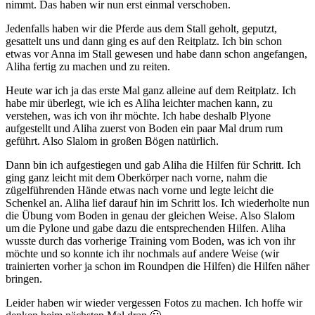
nimmt. Das haben wir nun erst einmal verschoben.
Jedenfalls haben wir die Pferde aus dem Stall geholt, geputzt,
gesattelt uns und dann ging es auf den Reitplatz. Ich bin schon
etwas vor Anna im Stall gewesen und habe dann schon angefangen,
Aliha fertig zu machen und zu reiten.
Heute war ich ja das erste Mal ganz alleine auf dem Reitplatz. Ich
habe mir überlegt, wie ich es Aliha leichter machen kann, zu
verstehen, was ich von ihr möchte. Ich habe deshalb Plyone
aufgestellt und Aliha zuerst von Boden ein paar Mal drum rum
geführt. Also Slalom in großen Bögen natürlich.
Dann bin ich aufgestiegen und gab Aliha die Hilfen für Schritt. Ich
ging ganz leicht mit dem Oberkörper nach vorne, nahm die
zügelführenden Hände etwas nach vorne und legte leicht die
Schenkel an. Aliha lief darauf hin im Schritt los. Ich wiederholte nun
die Übung vom Boden in genau der gleichen Weise. Also Slalom
um die Pylone und gabe dazu die entsprechenden Hilfen. Aliha
wusste durch das vorherige Training vom Boden, was ich von ihr
möchte und so konnte ich ihr nochmals auf andere Weise (wir
trainierten vorher ja schon im Roundpen die Hilfen) die Hilfen näher
bringen.
Leider haben wir wieder vergessen Fotos zu machen. Ich hoffe wir