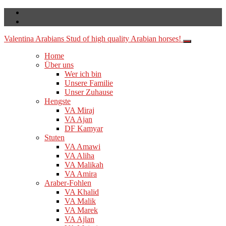
Valentina Arabians
Stud of high quality Arabian horses!
Home
Über uns
Wer ich bin
Unsere Familie
Unser Zuhause
Hengste
VA Miraj
VA Ajan
DF Kamyar
Stuten
VA Amawi
VA Aliha
VA Malikah
VA Amira
Araber-Fohlen
VA Khalid
VA Malik
VA Marek
VA Ajlan