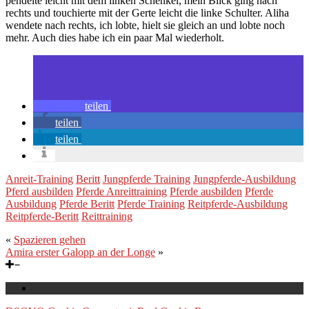
pendelte leicht mit dem linken Schenkel, mein Blick ging nach
rechts und touchierte mit der Gerte leicht die linke Schulter. Aliha
wendete nach rechts, ich lobte, hielt sie gleich an und lobte noch
mehr. Auch dies habe ich ein paar Mal wiederholt.
teilen
teilen
teilen
Anreit-Training
Beritt
Jungpferde Training
Jungpferde-Ausbildung
Pferd ausbilden
Pferde Anreittraining
Pferde ausbilden
Pferde
Ausbildung
Pferde Beritt
Pferde Training
Reitpferde-Ausbildung
Reitpferde-Beritt
Reittraining
«
Spazieren gehen
Amira erster Galopp an der Longe
»