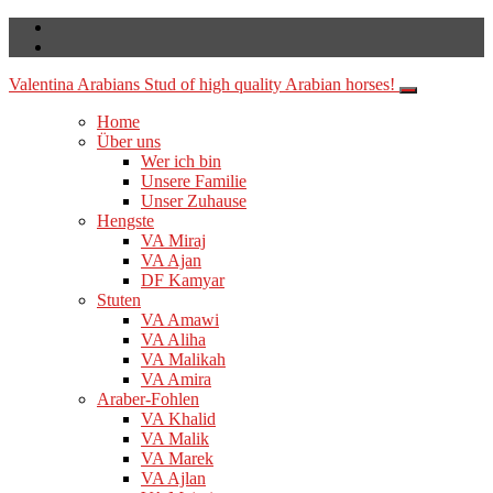
Valentina Arabians
Stud of high quality Arabian horses!
Home
Über uns
Wer ich bin
Unsere Familie
Unser Zuhause
Hengste
VA Miraj
VA Ajan
DF Kamyar
Stuten
VA Amawi
VA Aliha
VA Malikah
VA Amira
Araber-Fohlen
VA Khalid
VA Malik
VA Marek
VA Ajlan