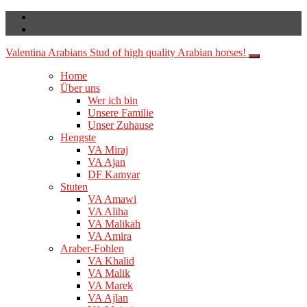
Valentina Arabians
Stud of high quality Arabian horses!
Home
Über uns
Wer ich bin
Unsere Familie
Unser Zuhause
Hengste
VA Miraj
VA Ajan
DF Kamyar
Stuten
VA Amawi
VA Aliha
VA Malikah
VA Amira
Araber-Fohlen
VA Khalid
VA Malik
VA Marek
VA Ajlan