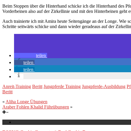
Beim Stoppen über die Hinterhand schicke ich die Hinterhand des Pfer
Vorderbeinen also auf der Zirkellinie und mit den Hinterbeinen geht e
Auch trainierte ich mit Amira heute Seitengänge an der Longe. Wie sch
Schritte seitwärts schicke und dann wieder geradeaus auf der Zirkellin
teilen
teilen
teilen
Anreit-Training
Beritt
Jungpferde Training
Jungpferde-Ausbildung
Pf
Beritt
«
Aliha Longe Übungen
Araber Fohlen Khalid Führübungen
»