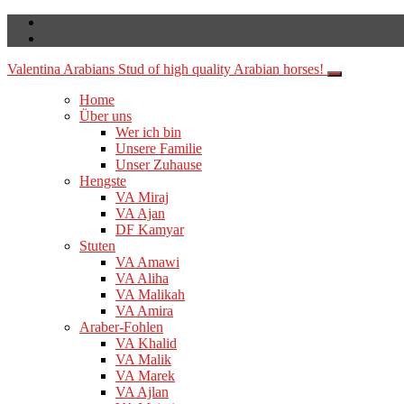
Valentina Arabians
Stud of high quality Arabian horses!
Home
Über uns
Wer ich bin
Unsere Familie
Unser Zuhause
Hengste
VA Miraj
VA Ajan
DF Kamyar
Stuten
VA Amawi
VA Aliha
VA Malikah
VA Amira
Araber-Fohlen
VA Khalid
VA Malik
VA Marek
VA Ajlan