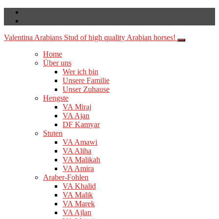
Valentina Arabians
Stud of high quality Arabian horses!
Home
Über uns
Wer ich bin
Unsere Familie
Unser Zuhause
Hengste
VA Miraj
VA Ajan
DF Kamyar
Stuten
VA Amawi
VA Aliha
VA Malikah
VA Amira
Araber-Fohlen
VA Khalid
VA Malik
VA Marek
VA Ajlan