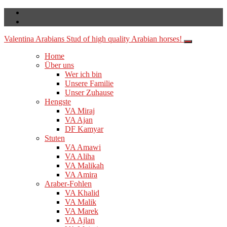
Valentina Arabians
Stud of high quality Arabian horses!
Home
Über uns
Wer ich bin
Unsere Familie
Unser Zuhause
Hengste
VA Miraj
VA Ajan
DF Kamyar
Stuten
VA Amawi
VA Aliha
VA Malikah
VA Amira
Araber-Fohlen
VA Khalid
VA Malik
VA Marek
VA Ajlan