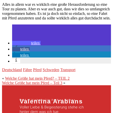
Alles in allem war es wirklich eine große Herausforderung so eine
Tour zu planen. Aber es war auch gut, dass wir dies so umfangreich
vorgenommen haben. Es ist ja doch nicht so einfach, so eine Fahrt
mit Pferd anzutreten und da sollte wirklich alles gut durchdacht sein.
teilen
teilen
teilen
Deutschland
Fähre
Pferd
Schweden
Transport
«
Welche Größe hat mein Pferd? – TEIL 2
Welche Größe hat mein Pferd – Teil 3
»
Valentina Arabians
Stud of high quality Arabian Horses
Voller Liebe & Begeisterung stehe ich
hinter dem was ich tue.