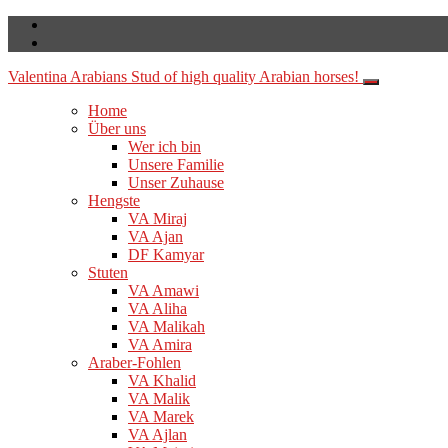
Valentina Arabians
Stud of high quality Arabian horses!
Home
Über uns
Wer ich bin
Unsere Familie
Unser Zuhause
Hengste
VA Miraj
VA Ajan
DF Kamyar
Stuten
VA Amawi
VA Aliha
VA Malikah
VA Amira
Araber-Fohlen
VA Khalid
VA Malik
VA Marek
VA Ajlan