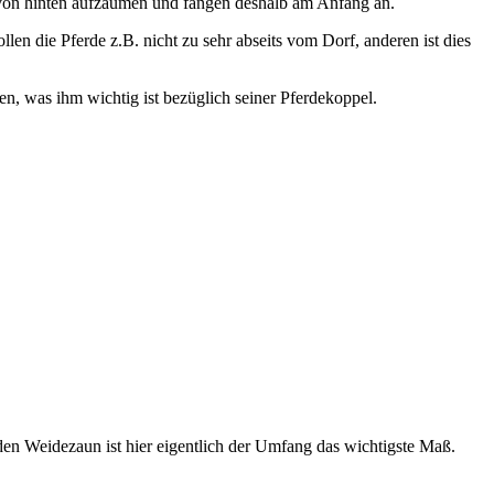
t von hinten aufzäumen und fangen deshalb am Anfang an.
len die Pferde z.B. nicht zu sehr abseits vom Dorf, anderen ist dies
n, was ihm wichtig ist bezüglich seiner Pferdekoppel.
den Weidezaun ist hier eigentlich der Umfang das wichtigste Maß.