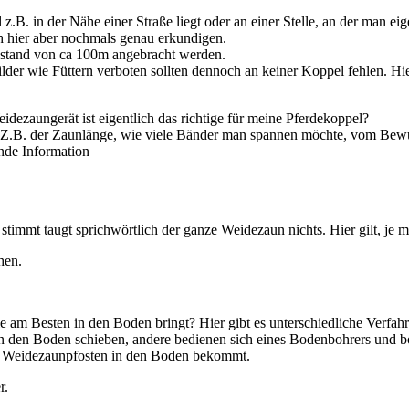
z.B. in der Nähe einer Straße liegt oder an einer Stelle, an der man eig
h hier aber nochmals genau erkundigen.
Abstand von ca 100m angebracht werden.
ilder wie Füttern verboten sollten dennoch an keiner Koppel fehlen. Hi
ezaungerät ist eigentlich das richtige für meine Pferdekoppel?
b. Z.B. der Zaunlänge, wie viele Bänder man spannen möchte, vom Bew
nde Information
immt taugt sprichwörtlich der ganze Weidezaun nichts. Hier gilt, je me
hen.
le am Besten in den Boden bringt? Hier gibt es unterschiedliche Verf
n den Boden schieben, andere bedienen sich eines Bodenbohrers und b
ie Weidezaunpfosten in den Boden bekommt.
r.