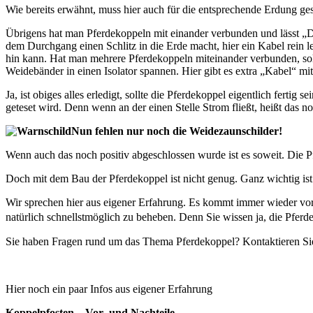
Wie bereits erwähnt, muss hier auch für die entsprechende Erdung ge
Übrigens hat man Pferdekoppeln mit einander verbunden und lässt „Du
dem Durchgang einen Schlitz in die Erde macht, hier ein Kabel rein le
hin kann. Hat man mehrere Pferdekoppeln miteinander verbunden, so
Weidebänder in einen Isolator spannen. Hier gibt es extra „Kabel“ m
Ja, ist obiges alles erledigt, sollte die Pferdekoppel eigentlich ferti
geteset wird. Denn wenn an der einen Stelle Strom fließt, heißt das noc
Nun fehlen nur noch die Weidezaunschilder!
Wenn auch das noch positiv abgeschlossen wurde ist es soweit. Die P
Doch mit dem Bau der Pferdekoppel ist nicht genug. Ganz wichtig ist
Wir sprechen hier aus eigener Erfahrung. Es kommt immer wieder vor,
natürlich schnellstmöglich zu beheben. Denn Sie wissen ja, die Pfer
Sie haben Fragen rund um das Thema Pferdekoppel? Kontaktieren Sie 
Hier noch ein paar Infos aus eigener Erfahrung
Koppelpfosten – Vor- und Nachteile