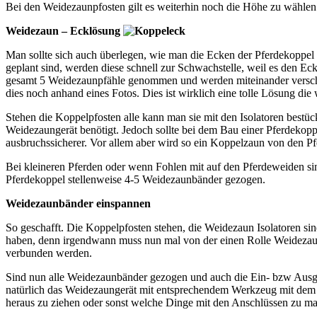
Bei den Weidezaunpfosten gilt es weiterhin noch die Höhe zu wählen
Weidezaun – Ecklösung
Man sollte sich auch überlegen, wie man die Ecken der Pferdekoppel a
geplant sind, werden diese schnell zur Schwachstelle, weil es den E
gesamt 5 Weidezaunpfähle genommen und werden miteinander versch
dies noch anhand eines Fotos. Dies ist wirklich eine tolle Lösung die
Stehen die Koppelpfosten alle kann man sie mit den Isolatoren bestüc
Weidezaungerät benötigt. Jedoch sollte bei dem Bau einer Pferdekoppe
ausbruchssicherer. Vor allem aber wird so ein Koppelzaun von den P
Bei kleineren Pferden oder wenn Fohlen mit auf den Pferdeweiden si
Pferdekoppel stellenweise 4-5 Weidezaunbänder gezogen.
Weidezaunbänder einspannen
So geschafft. Die Koppelpfosten stehen, die Weidezaun Isolatoren s
haben, denn irgendwann muss nun mal von der einen Rolle Weidezaun
verbunden werden.
Sind nun alle Weidezaunbänder gezogen und auch die Ein- bzw Ausgä
natürlich das Weidezaungerät mit entsprechendem Werkzeug mit dem W
heraus zu ziehen oder sonst welche Dinge mit den Anschlüssen zu m