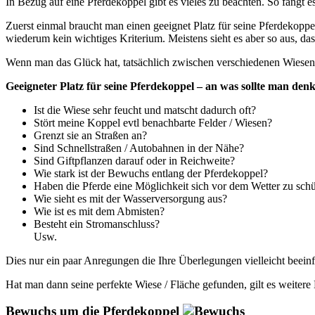
In Bezug auf eine Pferdekoppel gibt es vieles zu beachten. So fängt
Zuerst einmal braucht man einen geeignet Platz für seine Pferdekoppel
wiederum kein wichtiges Kriterium. Meistens sieht es aber so aus,
Wenn man das Glück hat, tatsächlich zwischen verschiedenen Wiesen /
Geeigneter Platz für seine Pferdekoppel – an was sollte man den
Ist die Wiese sehr feucht und matscht dadurch oft?
Stört meine Koppel evtl benachbarte Felder / Wiesen?
Grenzt sie an Straßen an?
Sind Schnellstraßen / Autobahnen in der Nähe?
Sind Giftpflanzen darauf oder in Reichweite?
Wie stark ist der Bewuchs entlang der Pferdekoppel?
Haben die Pferde eine Möglichkeit sich vor dem Wetter zu sch
Wie sieht es mit der Wasserversorgung aus?
Wie ist es mit dem Abmisten?
Besteht ein Stromanschluss?
Usw.
Dies nur ein paar Anregungen die Ihre Überlegungen vielleicht beein
Hat man dann seine perfekte Wiese / Fläche gefunden, gilt es weiter
Bewuchs um die Pferdekoppel