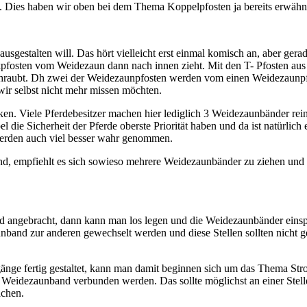
. Dies haben wir oben bei dem Thema Koppelpfosten ja bereits erwähn
usgestalten will. Das hört vielleicht erst einmal komisch an, aber ger
ckpfosten vom Weidezaun dann nach innen zieht. Mit den T- Pfosten au
raubt. Dh zwei der Weidezaunpfosten werden vom einen Weidezaunpfa
 wir selbst nicht mehr missen möchten.
ken. Viele Pferdebesitzer machen hier lediglich 3 Weidezaunbänder rein
l die Sicherheit der Pferde oberste Priorität haben und da ist natürl
ferden auch viel besser wahr genommen.
nd, empfiehlt es sich sowieso mehrere Weidezaunbänder zu ziehen und 
ind angebracht, dann kann man los legen und die Weidezaunbänder ein
band zur anderen gewechselt werden und diese Stellen sollten nicht 
nge fertig gestaltet, kann man damit beginnen sich um das Thema St
eidezaunband verbunden werden. Das sollte möglichst an einer Stelle 
achen.