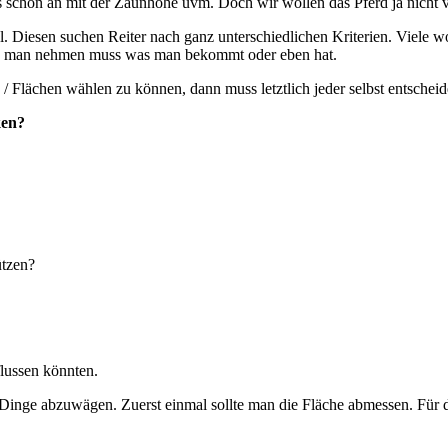
 es schon an mit der Zaunhöhe uvm. Doch wir wollen das Pferd ja nich
. Diesen suchen Reiter nach ganz unterschiedlichen Kriterien. Viele wol
 das man nehmen muss was man bekommt oder eben hat.
 Flächen wählen zu können, dann muss letztlich jeder selbst entscheide
ken?
ützen?
flussen könnten.
e Dinge abzuwägen. Zuerst einmal sollte man die Fläche abmessen. Für 