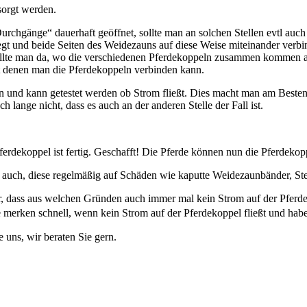
sorgt werden.
rchgänge“ dauerhaft geöffnet, sollte man an solchen Stellen evtl auc
gt und beide Seiten des Weidezauns auf diese Weise miteinander verbinde
llte man da, wo die verschiedenen Pferdekoppeln zusammen kommen au
it denen man die Pferdekoppeln verbinden kann.
g sein und kann getestet werden ob Strom fließt. Dies macht man am Beste
h lange nicht, dass es auch an der anderen Stelle der Fall ist.
ferdekoppel ist fertig. Geschafft! Die Pferde können nun die Pferdekop
 auch, diese regelmäßig auf Schäden wie kaputte Weidezaunbänder, Stel
 dass aus welchen Gründen auch immer mal kein Strom auf der Pferdeko
de merken schnell, wenn kein Strom auf der Pferdekoppel fließt und h
uns, wir beraten Sie gern.