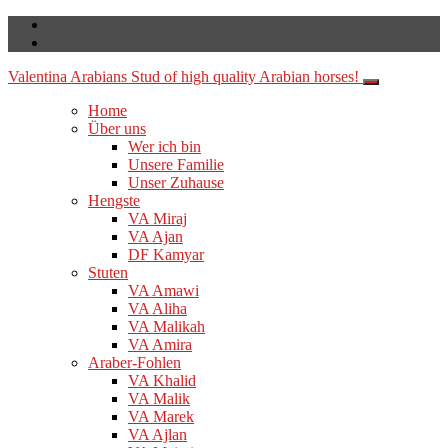
Valentina Arabians
Stud of high quality Arabian horses!
Home
Über uns
Wer ich bin
Unsere Familie
Unser Zuhause
Hengste
VA Miraj
VA Ajan
DF Kamyar
Stuten
VA Amawi
VA Aliha
VA Malikah
VA Amira
Araber-Fohlen
VA Khalid
VA Malik
VA Marek
VA Ajlan