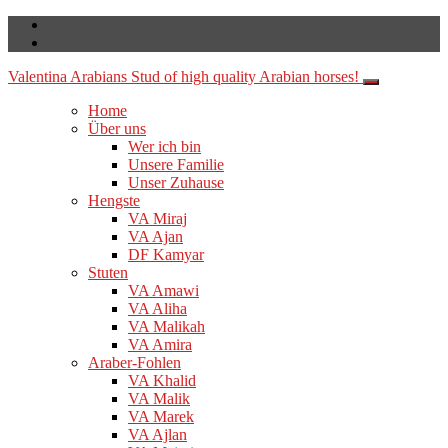
Valentina Arabians
Stud of high quality Arabian horses!
Home
Über uns
Wer ich bin
Unsere Familie
Unser Zuhause
Hengste
VA Miraj
VA Ajan
DF Kamyar
Stuten
VA Amawi
VA Aliha
VA Malikah
VA Amira
Araber-Fohlen
VA Khalid
VA Malik
VA Marek
VA Ajlan