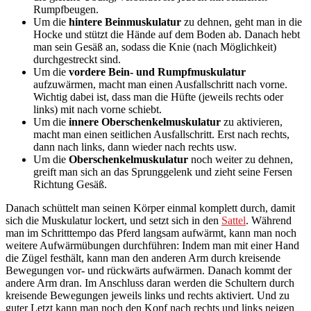
Rumpfbeugen.
Um die
hintere Beinmuskulatur
zu dehnen, geht man in die
Hocke und stützt die Hände auf dem Boden ab. Danach hebt
man sein Gesäß an, sodass die Knie (nach Möglichkeit)
durchgestreckt sind.
Um die
vordere Bein- und Rumpfmuskulatur
aufzuwärmen, macht man einen Ausfallschritt nach vorne.
Wichtig dabei ist, dass man die Hüfte (jeweils rechts oder
links) mit nach vorne schiebt.
Um die
innere Oberschenkelmuskulatur
zu aktivieren,
macht man einen seitlichen Ausfallschritt. Erst nach rechts,
dann nach links, dann wieder nach rechts usw.
Um die
Oberschenkelmuskulatur
noch weiter zu dehnen,
greift man sich an das Sprunggelenk und zieht seine Fersen
Richtung Gesäß.
Danach schüttelt man seinen Körper einmal komplett durch, damit
sich die Muskulatur lockert, und setzt sich in den
Sattel
. Während
man im Schritttempo das Pferd langsam aufwärmt, kann man noch
weitere Aufwärmübungen durchführen: Indem man mit einer Hand
die Zügel festhält, kann man den anderen Arm durch kreisende
Bewegungen vor- und rückwärts aufwärmen. Danach kommt der
andere Arm dran. Im Anschluss daran werden die Schultern durch
kreisende Bewegungen jeweils links und rechts aktiviert. Und zu
guter Letzt kann man noch den Kopf nach rechts und links neigen