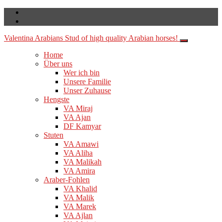
Valentina Arabians
Stud of high quality Arabian horses!
Home
Über uns
Wer ich bin
Unsere Familie
Unser Zuhause
Hengste
VA Miraj
VA Ajan
DF Kamyar
Stuten
VA Amawi
VA Aliha
VA Malikah
VA Amira
Araber-Fohlen
VA Khalid
VA Malik
VA Marek
VA Ajlan